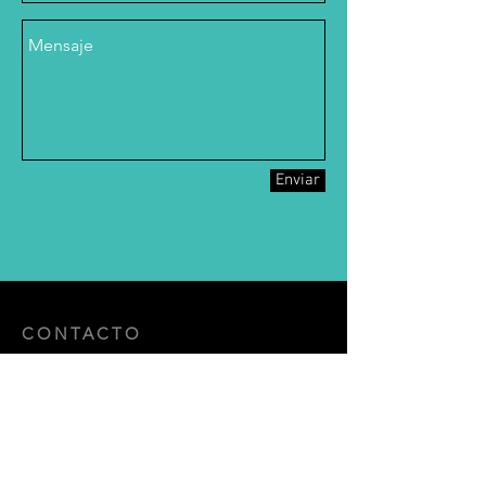
Enviar
CONTACTO
Mail:
info@zlarquitectura.mx
Av de los bosques 206, colonia lomas de
tecamachalco, Huixquilucan,
Estado de México
CP 52780