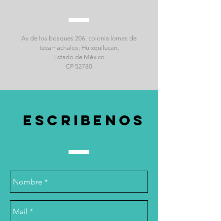
Av de los bosques 206, colonia lomas de
tecamachalco, Huixquilucan,
Estado de México
CP 52780
ESCRIBENOS