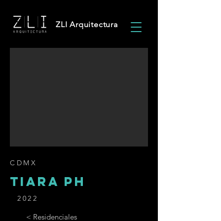
ZLI Arquitectura
CDMX
TIARA PH
2022
< Residenciales