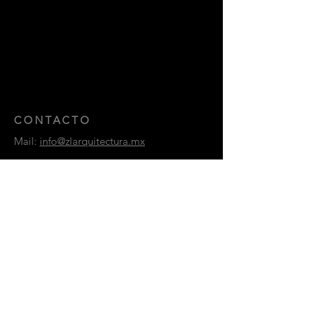
CONTACTO
Mail:
info@zlarquitectura.mx
Av de los bosques 206, colonia lomas de
tecamachalco, Huixquilucan,
Estado de México
CP 52780
CONTACTANOS