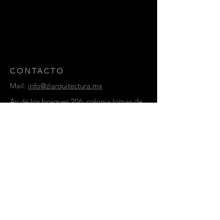
CONTACTO
Mail:
info@zlarquitectura.mx
Av de los bosques 206, colonia lomas de
tecamachalco, Huixquilucan,
Estado de México
CP 52780
CONTACTANOS